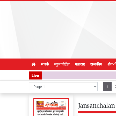
संपर्क
न्युज पोर्टल
महाराष्ट्र
राजकीय
शेत-
Live
1
Jansanchalan 