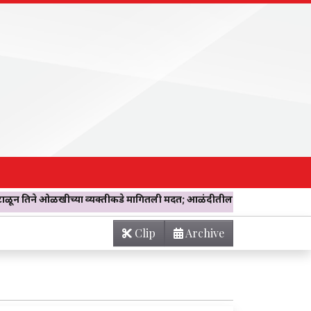
खीच्या व्यक्तीकडे मागितली मदत; आळंदीतील खोलीवर नेताच झाला ‘विश्वासघात’! व
Clip
Archive