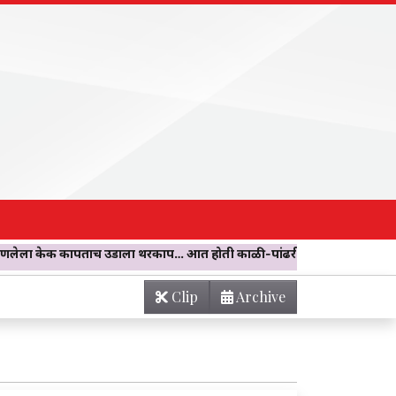
उडाला थरकाप… आत होती काळी-पांढरी बुरशी! चिखलीच्या जयस्तंभ चौकातील ‘
Clip
Archive