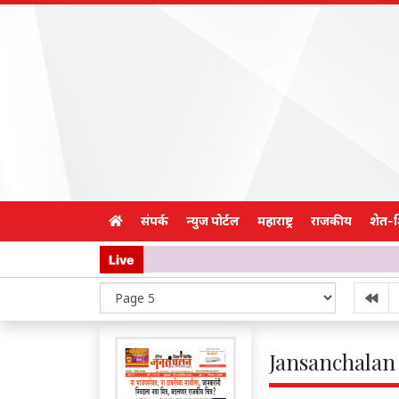
संपर्क
न्युज पोर्टल
महाराष्ट्र
राजकीय
शेत-
Live
Jansanchalan 