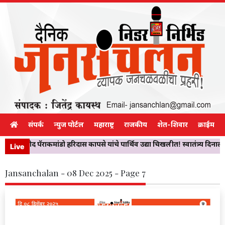
संपर्क
न्युज पोर्टल
महाराष्ट्र
राजकीय
शेत-शिवार
क्राईम
ियो!’ शहीद पॅराकमांडो हरिदास कापसे यांचे पार्थिव उद्या चिखलीत! स्वातंत्र्य दिनाला 
Live
Jansanchalan - 08 Dec 2025 - Page 7