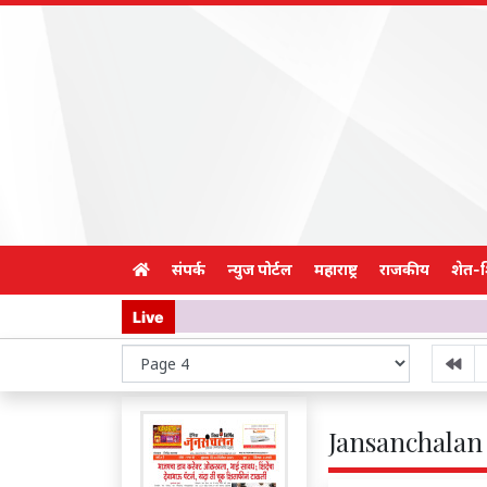
संपर्क
न्युज पोर्टल
महाराष्ट्र
राजकीय
शेत-
Live
Jansanchalan 