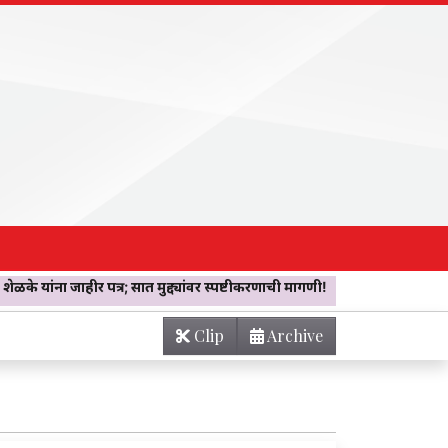
र पत्र; सात मुद्द्यांवर स्पष्टीकरणाची मागणी!
CRIME NEWS! कारमध्ये कोंबली
Clip
Archive