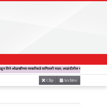
खीच्या व्यक्तीकडे मागितली मदत; आळंदीतील खोलीवर नेताच झाला ‘विश्वासघात’! वा
Clip
Archive