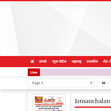
संपर्क
न्युज पोर्टल
महाराष्ट्र
राजकीय
शेत-
Live
Jansanchalan 