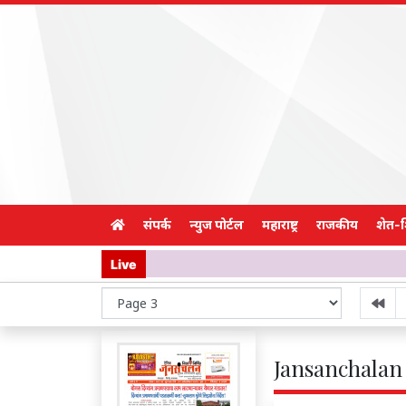
संपर्क
न्युज पोर्टल
महाराष्ट्र
राजकीय
शेत-
Live
Jansanchalan 