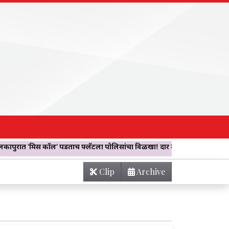
ताच फ्लॅटला पोलिसांचा विळखा! दार उघडले अन् उघडले ‘जिस्मफरोशीचे जाळे’; बन
Clip
Archive