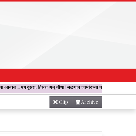
, तिसरा अन् चौथा! जळगाव जामोदच्या चारबनमधील घरात घडला दुर्मिळ चमत्कार;
Clip
Archive