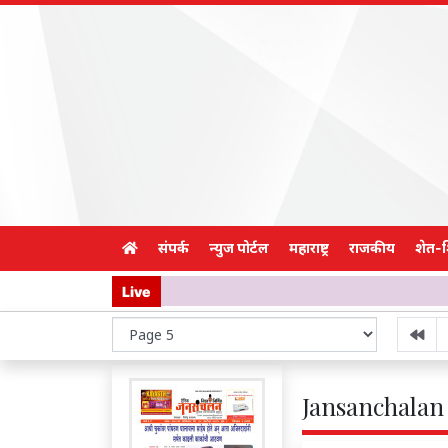
संपर्क
न्युज पोर्टल
महाराष्ट्र
राजकीय
शेत-
Live
Jansanchalan 