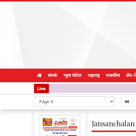
संपर्क
न्युज पोर्टल
महाराष्ट्र
राजकीय
शेत-
Live
Jansanchalan 