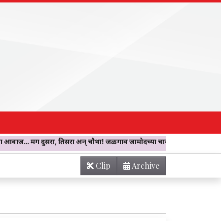
 तिसरा अन् चौथा! जळगाव जामोदच्या चारबनमधील घरात घडला दुर्मिळ चमत्कार; 
Clip
Archive