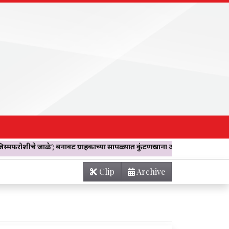
नावट ग्राहकाच्या सापळ्यात कुंटणखाना उद्ध्वस्त -दोन महिलांची सुटका, दलाल ज
Clip
Archive