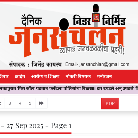
शिवार
क्राईम
आरोग्य व शिक्षण
नोकरी विषयक
मनोरंजन
डताच फ्लॅटला पोलिसांचा विळखा! दार उघडले अन् उघडले ‘जिस्मफरोशीचे जाळे’; ब
2
3
4
5
PDF
- 27 Sep 2025 - Page 1