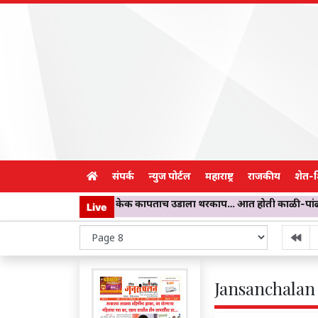
संपर्क
न्युज पोर्टल
महाराष्ट्र
राजकीय
शेत-
ांसाठी आणलेला केक कापताच उडाला थरकाप… आत होती काळी-पांढरी बुरशी! चिख
Live
Jansanchalan 