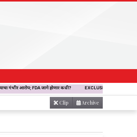
 आरोप; FDA जागे होणार कधी?
EXCLUSIVE! एक रडण्याचा आवाज… मग दुसर
Clip
Archive