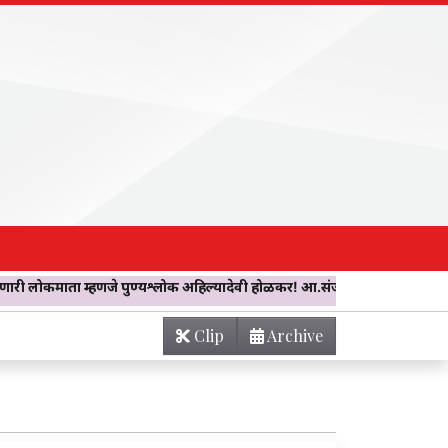
णजे पुण्यश्लोक अहिल्यादेवी होळकर! आ.संजय कुटे यांचे प्रतिपादन! ‘अहिल्या संदेश रथ य
Clip
Archive