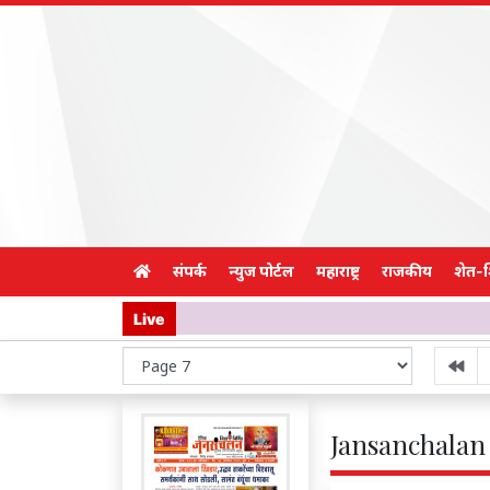
संपर्क
न्युज पोर्टल
महाराष्ट्र
राजकीय
शेत-
Live
Jansanchalan 