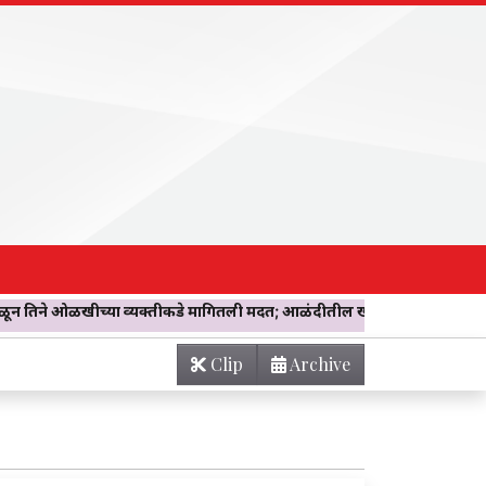
ीच्या व्यक्तीकडे मागितली मदत; आळंदीतील खोलीवर नेताच झाला ‘विश्वासघात’! वार
Clip
Archive