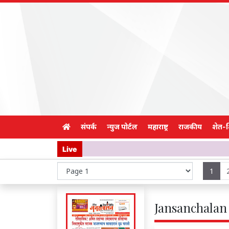
संपर्क
न्युज पोर्टल
महाराष्ट्र
राजकीय
शेत-
Live
1
Jansanchalan 