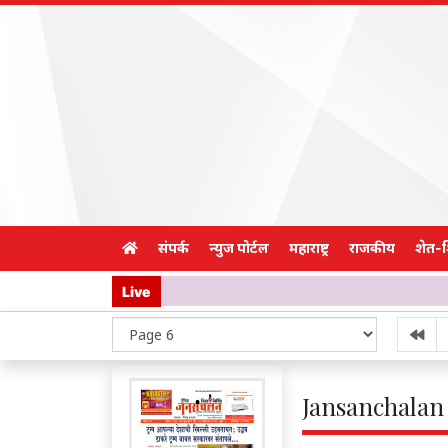
संपर्क
न्युज पोर्टल
महाराष्ट्र
राजकीय
शेत-
Live
Jansanchalan 