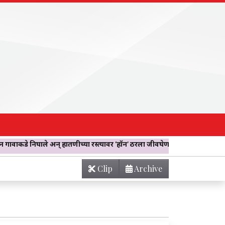
् हातणीच्या रस्त्यावर ‘हॉर्न’ ठरला जीवघेणा! दुचाकी आडवी लावत सहा जणांनी
Clip
Archive