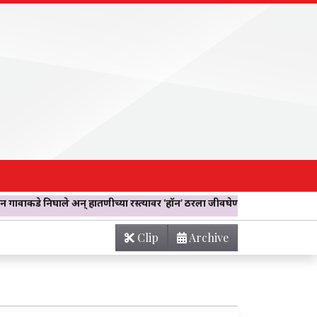
 हातणीच्या रस्त्यावर ‘हॉर्न’ ठरला जीवघेणा! दुचाकी आडवी लावत सहा जणांनी
Clip
Archive