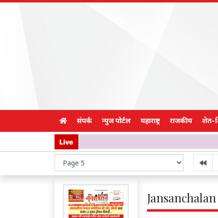
संपर्क
न्युज पोर्टल
महाराष्ट्र
राजकीय
शेत-
Live
Jansanchalan 